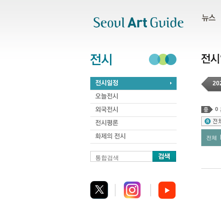
주메뉴
서브메뉴
본문바로가기
하단
20
0
전체
통합검색