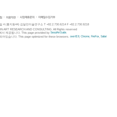
 (홍지동44) 김달진미술연구소 T +82.2.730.6214 F +82.2.730.9218
LJIN ART RESEARCH AND CONSULTING. All Rights reserved
Seoul Art Guide
에서 제공됩니다. This page provided by
.
over IE 8
Chrome
FireFox
Safari
다. This page optimized for these browsers.
,
,
,