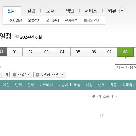
2024년 8월
23
01
02
03
04
05
06
07
08
건
개인
단체
협회
아트페어
미술제
학생
대형
순회
유물
외국작가
데이타가 없습니다.
[1]