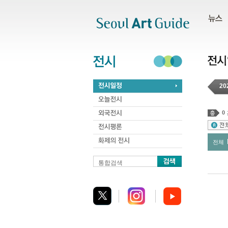
주메뉴
서브메뉴
본문바로가기
하단
20
0
전체
통합검색