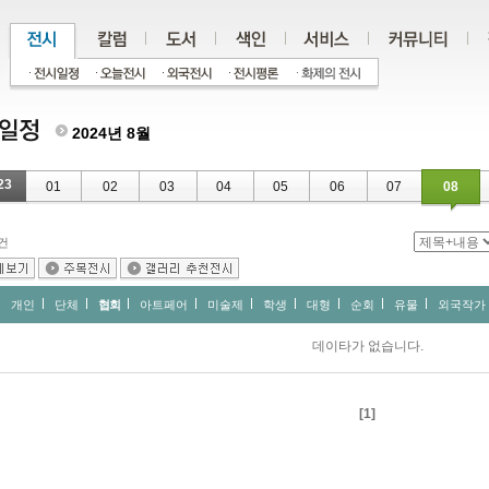
2024년 8월
23
01
02
03
04
05
06
07
08
건
개인
단체
협회
아트페어
미술제
학생
대형
순회
유물
외국작가
데이타가 없습니다.
[1]