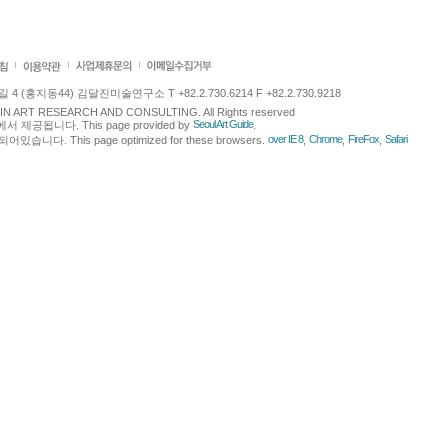
 (홍지동44) 김달진미술연구소 T +82.2.730.6214 F +82.2.730.9218
LJIN ART RESEARCH AND CONSULTING. All Rights reserved
Seoul Art Guide
에서 제공됩니다. This page provided by
.
over IE 8
Chrome
FireFox
Safari
다. This page optimized for these browsers.
,
,
,