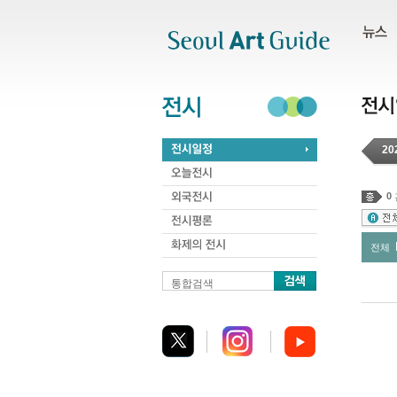
주메뉴
서브메뉴
본문바로가기
하단
20
0
전체
통합검색