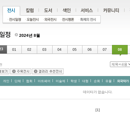
2024년 8월
23
01
02
03
04
05
06
07
08
건
개인
단체
협회
아트페어
미술제
학생
대형
순회
유물
외국작가
데이타가 없습니다.
[1]