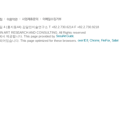
 (홍지동44) 김달진미술연구소 T +82.2.730.6214 F +82.2.730.9218
LJIN ART RESEARCH AND CONSULTING. All Rights reserved
Seoul Art Guide
에서 제공됩니다. This page provided by
.
over IE 8
Chrome
FireFox
Safari
다. This page optimized for these browsers.
,
,
,