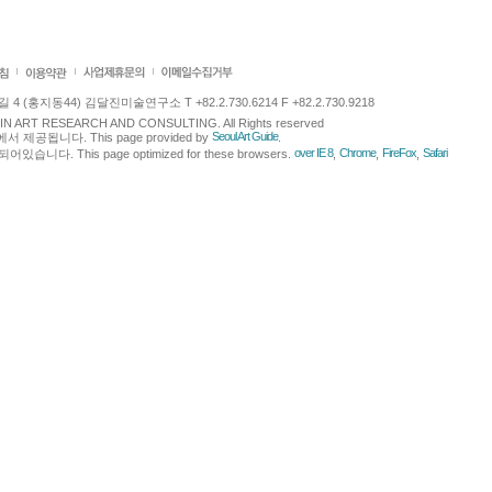
 (홍지동44) 김달진미술연구소 T +82.2.730.6214 F +82.2.730.9218
LJIN ART RESEARCH AND CONSULTING. All Rights reserved
Seoul Art Guide
에서 제공됩니다. This page provided by
.
over IE 8
Chrome
FireFox
Safari
다. This page optimized for these browsers.
,
,
,