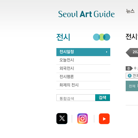
주메뉴
서브메뉴
본문바로가기
하단
20
0
전체
통합검색