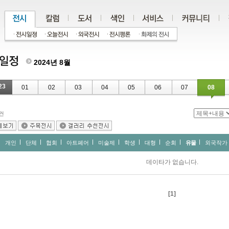
2024년 8월
23
01
02
03
04
05
06
07
08
건
개인
단체
협회
아트페어
미술제
학생
대형
순회
유물
외국작가
데이타가 없습니다.
[1]