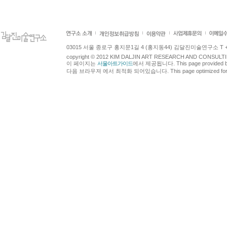
03015 서울 종로구 홍지문1길 4 (홍지동44) 김달진미술연구소 T +82.2.7
copyright © 2012 KIM DALJIN ART RESEARCH AND CONSULTING.
이 페이지는
서울아트가이드
에서 제공됩니다. This page provided 
다음 브라우져 에서 최적화 되어있습니다. This page optimized for t