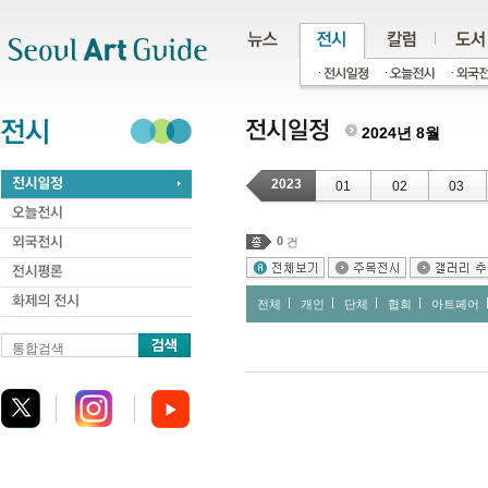
주메뉴
서브메뉴
본문바로가기
하단
2024년 8월
2023
01
02
03
0
건
전체
개인
단체
협회
아트페어
통합검색