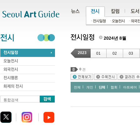
주메뉴
서브메뉴
본문바로가기
하단
2024년 8월
2023
01
02
03
0
건
전체
개인
단체
협회
아트페어
통합검색