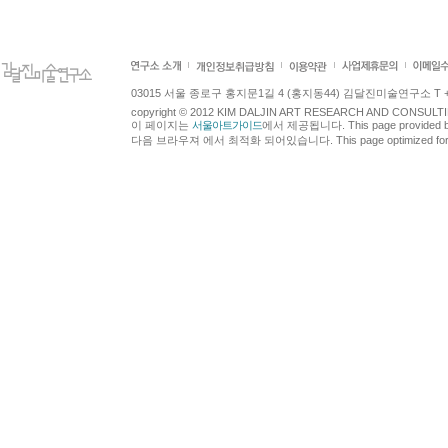
03015 서울 종로구 홍지문1길 4 (홍지동44) 김달진미술연구소 T +82.2.7
copyright © 2012 KIM DALJIN ART RESEARCH AND CONSULTING.
이 페이지는
서울아트가이드
에서 제공됩니다. This page provided 
다음 브라우져 에서 최적화 되어있습니다. This page optimized for t