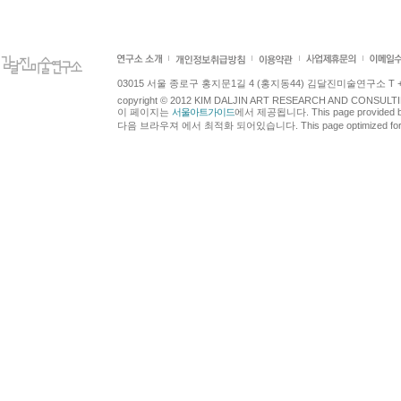
03015 서울 종로구 홍지문1길 4 (홍지동44) 김달진미술연구소 T +82.2.7
copyright © 2012 KIM DALJIN ART RESEARCH AND CONSULTING.
이 페이지는
서울아트가이드
에서 제공됩니다. This page provided 
다음 브라우져 에서 최적화 되어있습니다. This page optimized for t