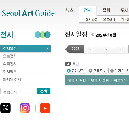
주메뉴
서브메뉴
본문바로가기
하단
2024년 8월
2023
01
02
03
0
건
전체
개인
단체
협회
아트페어
통합검색