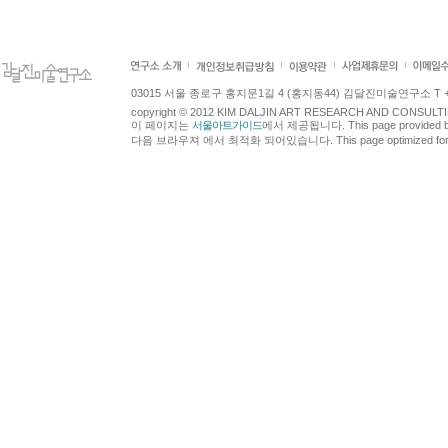
03015 서울 종로구 홍지문1길 4 (홍지동44) 김달진미술연구소 T +82.2.7
copyright © 2012 KIM DALJIN ART RESEARCH AND CONSULTING.
이 페이지는
서울아트가이드
에서 제공됩니다. This page provided 
다음 브라우져 에서 최적화 되어있습니다. This page optimized for t