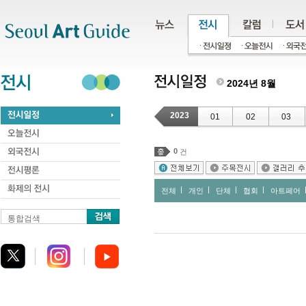
주메뉴
서브메뉴
본문바로가기
하단
2024년 8월
2023
01
02
03
0
건
전체
개인
단체
협회
아트페어
통합검색