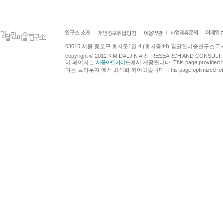
03015 서울 종로구 홍지문1길 4 (홍지동44) 김달진미술연구소 T +82.2.7
copyright © 2012 KIM DALJIN ART RESEARCH AND CONSULTING.
이 페이지는
서울아트가이드
에서 제공됩니다. This page provided 
다음 브라우져 에서 최적화 되어있습니다. This page optimized for t