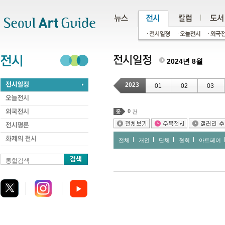
주메뉴
서브메뉴
본문바로가기
하단
2024년 8월
2023
01
02
03
0
건
전체
개인
단체
협회
아트페어
통합검색