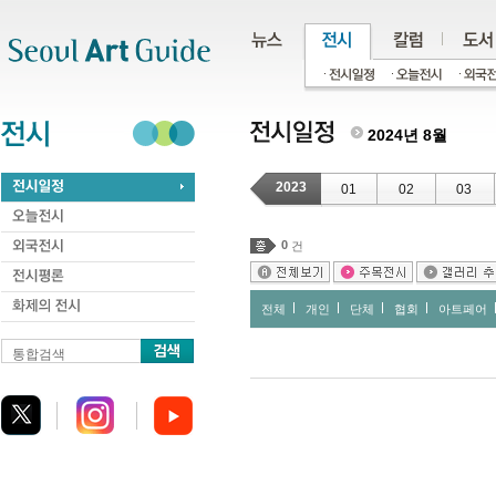
주메뉴
서브메뉴
본문바로가기
하단
2024년 8월
2023
01
02
03
0
건
전체
개인
단체
협회
아트페어
통합검색