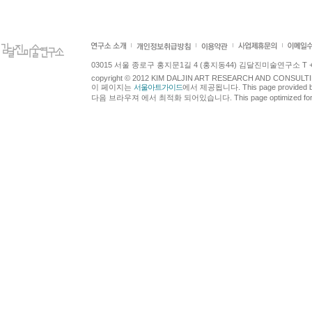
03015 서울 종로구 홍지문1길 4 (홍지동44) 김달진미술연구소 T +82.2.7
copyright © 2012 KIM DALJIN ART RESEARCH AND CONSULTING.
이 페이지는
서울아트가이드
에서 제공됩니다. This page provided 
다음 브라우져 에서 최적화 되어있습니다. This page optimized for t