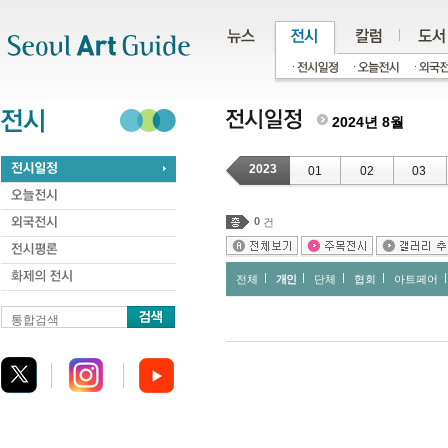
주메뉴
서브메뉴
본문바로가기
하단
2024년 8월
2023
01
02
03
0
건
전체
개인
단체
협회
아트페어
통합검색