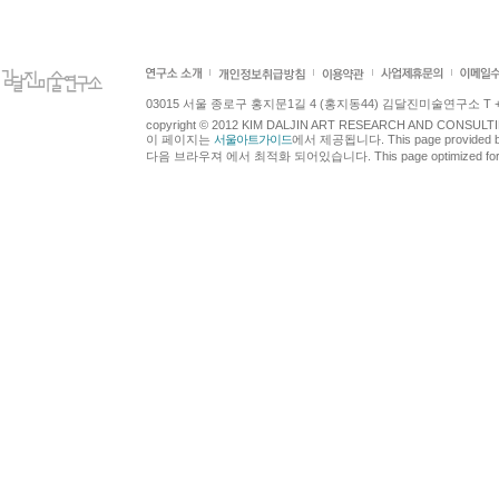
03015 서울 종로구 홍지문1길 4 (홍지동44) 김달진미술연구소 T +82.2.7
copyright © 2012 KIM DALJIN ART RESEARCH AND CONSULTING.
이 페이지는
서울아트가이드
에서 제공됩니다. This page provided 
다음 브라우져 에서 최적화 되어있습니다. This page optimized for t