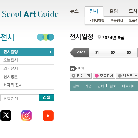
주메뉴
서브메뉴
본문바로가기
하단
2024년 8월
2023
01
02
03
0
건
전체
개인
단체
협회
아트페어
통합검색