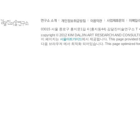
03015 서울 종로구 홍지문1길 4 (홍지동44) 김달진미술연구소 T +82.2.7
copyright © 2012 KIM DALJIN ART RESEARCH AND CONSULTING.
이 페이지는
서울아트가이드
에서 제공됩니다. This page provided 
다음 브라우져 에서 최적화 되어있습니다. This page optimized for t