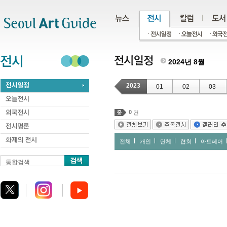
주메뉴
서브메뉴
본문바로가기
하단
2024년 8월
2023
01
02
03
0
건
전체
개인
단체
협회
아트페어
통합검색