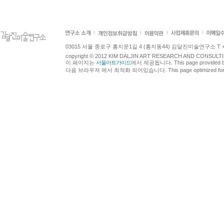
03015 서울 종로구 홍지문1길 4 (홍지동44) 김달진미술연구소 T +82.2.7
copyright © 2012 KIM DALJIN ART RESEARCH AND CONSULTING.
이 페이지는
서울아트가이드
에서 제공됩니다. This page provided 
다음 브라우져 에서 최적화 되어있습니다. This page optimized for t