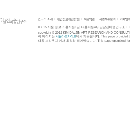
03015 서울 종로구 홍지문1길 4 (홍지동44) 김달진미술연구소 T +82.2.7
copyright © 2012 KIM DALJIN ART RESEARCH AND CONSULTING.
이 페이지는
서울아트가이드
에서 제공됩니다. This page provided 
다음 브라우져 에서 최적화 되어있습니다. This page optimized for t