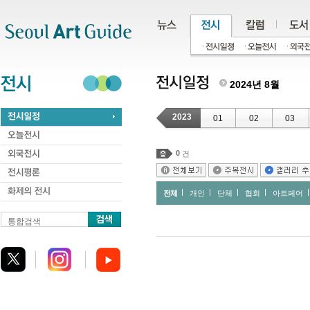
주메뉴
서브메뉴
본문바로가기
하단
2024년 8월
2023
01
02
03
0
건
전체
개인
단체
협회
아트페어
통합검색