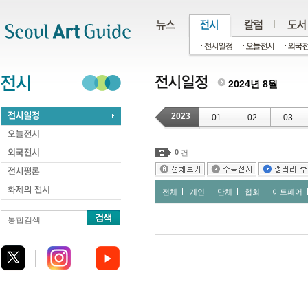
주메뉴
서브메뉴
본문바로가기
하단
2024년 8월
2023
01
02
03
0
건
전체
개인
단체
협회
아트페어
통합검색