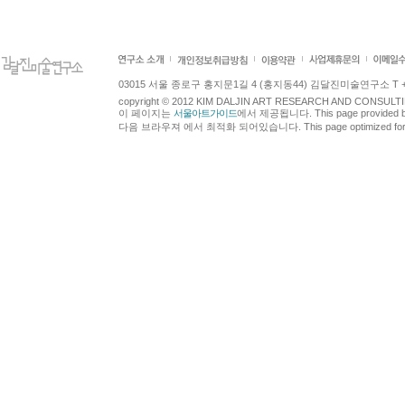
03015 서울 종로구 홍지문1길 4 (홍지동44) 김달진미술연구소 T +82.2.7
copyright © 2012 KIM DALJIN ART RESEARCH AND CONSULTING.
이 페이지는
서울아트가이드
에서 제공됩니다. This page provided 
다음 브라우져 에서 최적화 되어있습니다. This page optimized for t