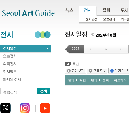
주메뉴
서브메뉴
본문바로가기
하단
2024년 8월
2023
01
02
03
0
건
전체
개인
단체
협회
아트페어
통합검색