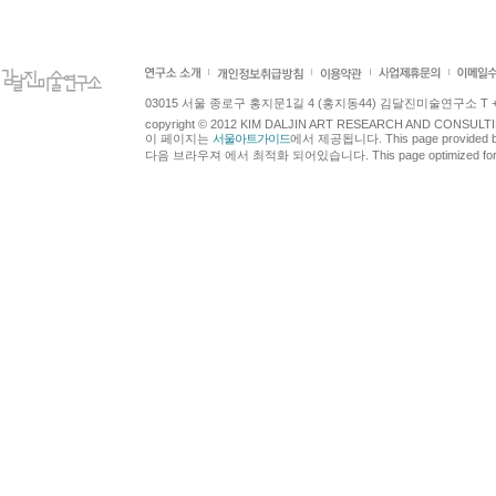
03015 서울 종로구 홍지문1길 4 (홍지동44) 김달진미술연구소 T +82.2.7
copyright © 2012 KIM DALJIN ART RESEARCH AND CONSULTING.
이 페이지는
서울아트가이드
에서 제공됩니다. This page provided 
다음 브라우져 에서 최적화 되어있습니다. This page optimized for t