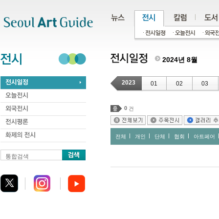
주메뉴
서브메뉴
본문바로가기
하단
2024년 8월
2023
01
02
03
0
건
전체
개인
단체
협회
아트페어
통합검색