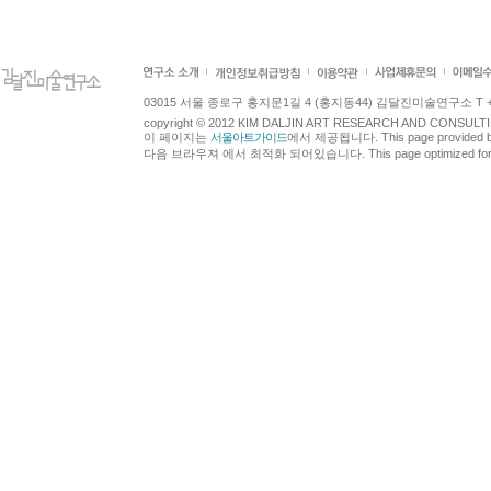
03015 서울 종로구 홍지문1길 4 (홍지동44) 김달진미술연구소 T +82.2.7
copyright © 2012 KIM DALJIN ART RESEARCH AND CONSULTING.
이 페이지는
서울아트가이드
에서 제공됩니다. This page provided 
다음 브라우져 에서 최적화 되어있습니다. This page optimized for t