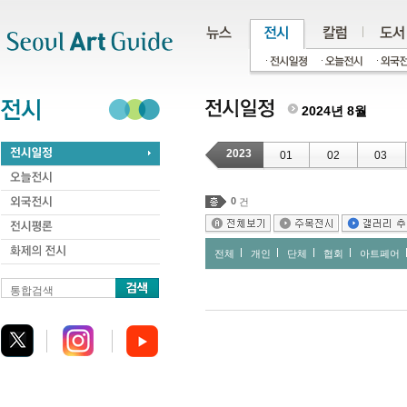
주메뉴
서브메뉴
본문바로가기
하단
2024년 8월
2023
01
02
03
0
건
전체
개인
단체
협회
아트페어
통합검색