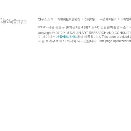
03015 서울 종로구 홍지문1길 4 (홍지동44) 김달진미술연구소 T +82.2.7
copyright © 2012 KIM DALJIN ART RESEARCH AND CONSULTING.
이 페이지는
서울아트가이드
에서 제공됩니다. This page provided 
다음 브라우져 에서 최적화 되어있습니다. This page optimized for t