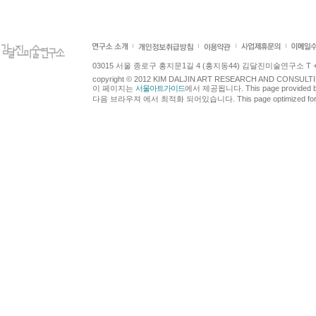
03015 서울 종로구 홍지문1길 4 (홍지동44) 김달진미술연구소 T +82.2.7
copyright © 2012 KIM DALJIN ART RESEARCH AND CONSULTING.
이 페이지는
서울아트가이드
에서 제공됩니다. This page provided 
다음 브라우져 에서 최적화 되어있습니다. This page optimized for t