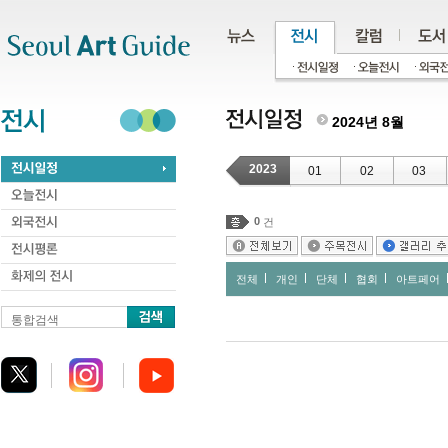
주메뉴
서브메뉴
본문바로가기
하단
2024년 8월
2023
01
02
03
0
건
전체
개인
단체
협회
아트페어
통합검색