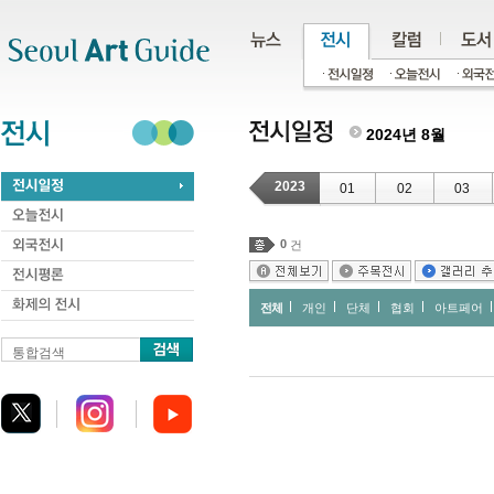
주메뉴
서브메뉴
본문바로가기
하단
2024년 8월
2023
01
02
03
0
건
전체
개인
단체
협회
아트페어
통합검색