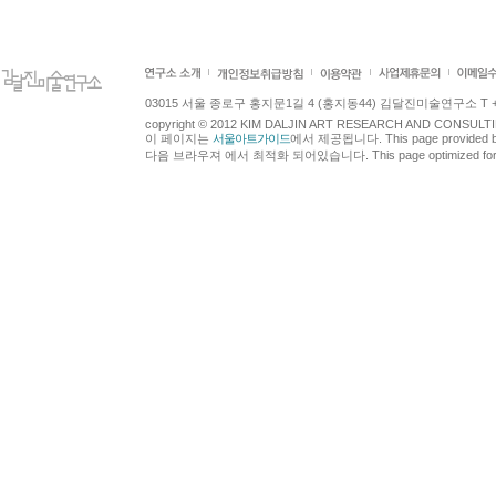
03015 서울 종로구 홍지문1길 4 (홍지동44) 김달진미술연구소 T +82.2.7
copyright © 2012 KIM DALJIN ART RESEARCH AND CONSULTING.
이 페이지는
서울아트가이드
에서 제공됩니다. This page provided 
다음 브라우져 에서 최적화 되어있습니다. This page optimized for t