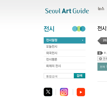
주메뉴
서브메뉴
본문바로가기
하단
20
0
전체
통합검색