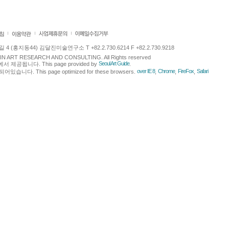
 (홍지동44) 김달진미술연구소 T +82.2.730.6214 F +82.2.730.9218
LJIN ART RESEARCH AND CONSULTING. All Rights reserved
Seoul Art Guide
에서 제공됩니다. This page provided by
.
over IE 8
Chrome
FireFox
Safari
다. This page optimized for these browsers.
,
,
,