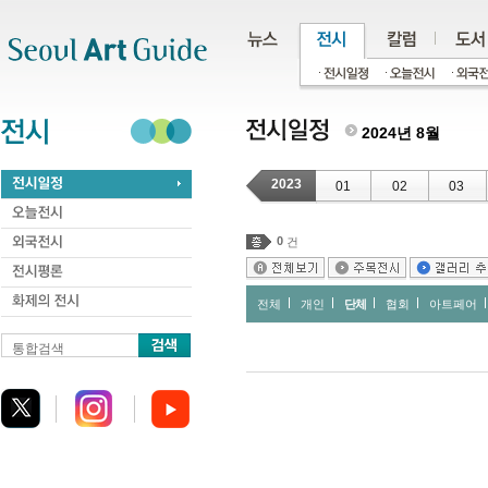
주메뉴
서브메뉴
본문바로가기
하단
2024년 8월
2023
01
02
03
0
건
전체
개인
단체
협회
아트페어
통합검색