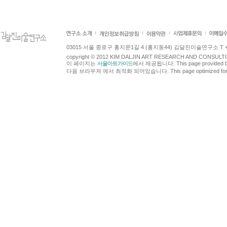
03015 서울 종로구 홍지문1길 4 (홍지동44) 김달진미술연구소 T +82.2.7
copyright © 2012 KIM DALJIN ART RESEARCH AND CONSULTING.
이 페이지는
서울아트가이드
에서 제공됩니다. This page provided 
다음 브라우져 에서 최적화 되어있습니다. This page optimized for t