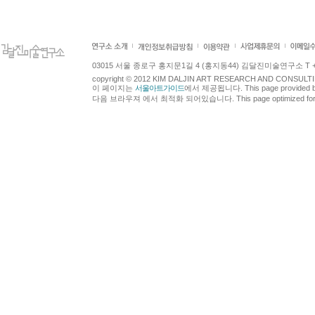
03015 서울 종로구 홍지문1길 4 (홍지동44) 김달진미술연구소 T +82.2.7
copyright © 2012 KIM DALJIN ART RESEARCH AND CONSULTING.
이 페이지는
서울아트가이드
에서 제공됩니다. This page provided 
다음 브라우져 에서 최적화 되어있습니다. This page optimized for t