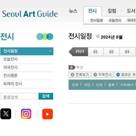
주메뉴
서브메뉴
본문바로가기
하단
2024년 8월
2023
01
02
03
0
건
전체
개인
단체
협회
아트페어
통합검색