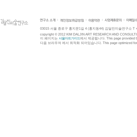
03015 서울 종로구 홍지문1길 4 (홍지동44) 김달진미술연구소 T +82.2.7
copyright © 2012 KIM DALJIN ART RESEARCH AND CONSULTING.
이 페이지는
서울아트가이드
에서 제공됩니다. This page provided 
다음 브라우져 에서 최적화 되어있습니다. This page optimized for t