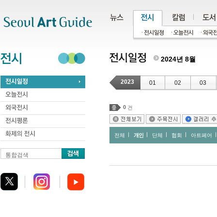
주메뉴
서브메뉴
본문바로가기
하단
2024년 8월
2023
01
02
03
0
건
전체
개인
단체
협회
아트페어
통합검색