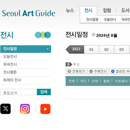
주메뉴
서브메뉴
본문바로가기
하단
2024년 8월
2023
01
02
03
0
건
전체
개인
단체
협회
아트페어
통합검색