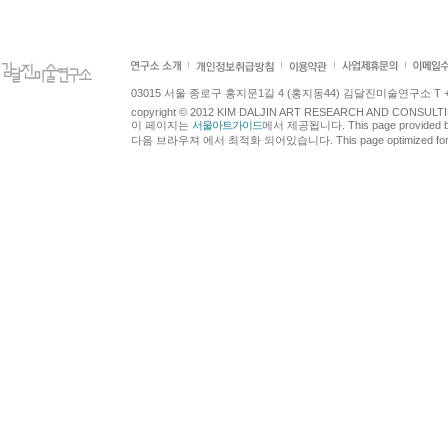
03015 서울 종로구 홍지문1길 4 (홍지동44) 김달진미술연구소 T +82.2.7
copyright © 2012 KIM DALJIN ART RESEARCH AND CONSULTING.
이 페이지는
서울아트가이드
에서 제공됩니다. This page provided 
다음 브라우져 에서 최적화 되어있습니다. This page optimized for t