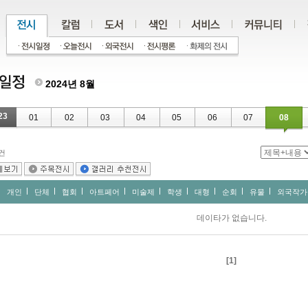
2024년 8월
23
01
02
03
04
05
06
07
08
건
개인
단체
협회
아트페어
미술제
학생
대형
순회
유물
외국작가
데이타가 없습니다.
[1]