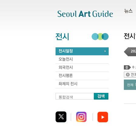
주메뉴
서브메뉴
본문바로가기
하단
20
0
전체
통합검색