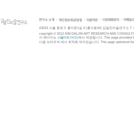
03015 서울 종로구 홍지문1길 4 (홍지동44) 김달진미술연구소 T +82.2.7
copyright © 2012 KIM DALJIN ART RESEARCH AND CONSULTING.
이 페이지는
서울아트가이드
에서 제공됩니다. This page provided 
다음 브라우져 에서 최적화 되어있습니다. This page optimized for t