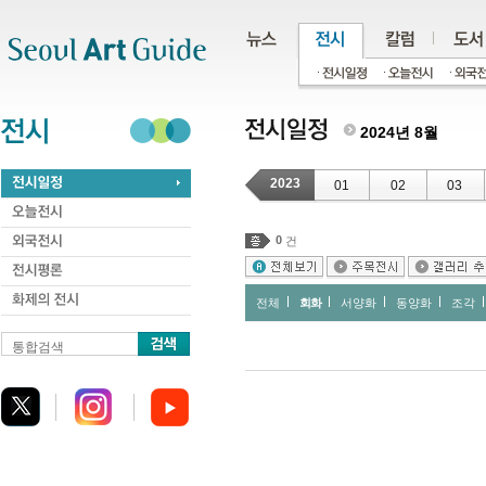
주메뉴
서브메뉴
본문바로가기
하단
2024년 8월
2023
01
02
03
0
건
전체
회화
서양화
동양화
조각
통합검색