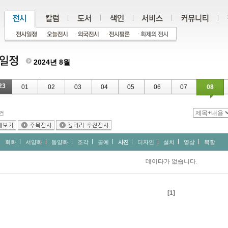
2024년 8월
23
01
02
03
04
05
06
07
08
건
회화
서양화
동양화
조각
공예
사진
디자인
설치
영상
복합
데이타가 없습니다.
[1]