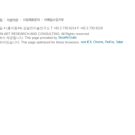
 (홍지동44) 김달진미술연구소 T +82.2.730.6214 F +82.2.730.9218
LJIN ART RESEARCH AND CONSULTING. All Rights reserved
Seoul Art Guide
에서 제공됩니다. This page provided by
.
over IE 8
Chrome
FireFox
Safari
다. This page optimized for these browsers.
,
,
,