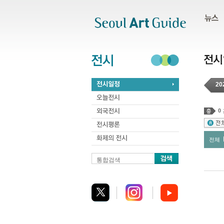
주메뉴
서브메뉴
본문바로가기
하단
20
0
전체
통합검색