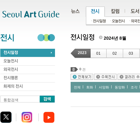
주메뉴
서브메뉴
본문바로가기
하단
2024년 8월
2023
01
02
03
0
건
전체
회화
서양화
동양화
조각
통합검색