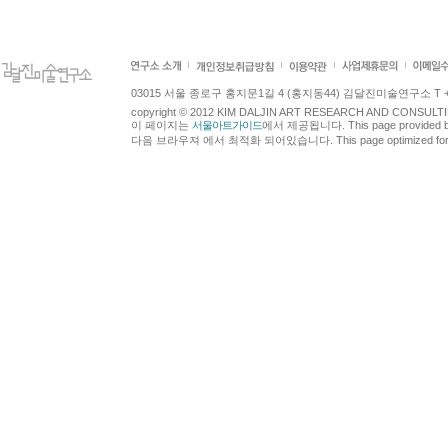
03015 서울 종로구 홍지문1길 4 (홍지동44) 김달진미술연구소 T +82.2.7
copyright © 2012 KIM DALJIN ART RESEARCH AND CONSULTING.
이 페이지는
서울아트가이드
에서 제공됩니다. This page provided 
다음 브라우져 에서 최적화 되어있습니다. This page optimized for t