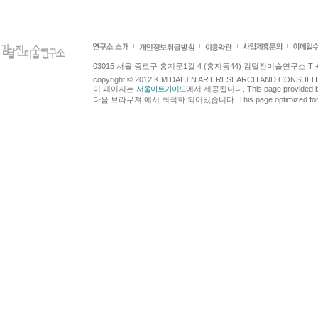
03015 서울 종로구 홍지문1길 4 (홍지동44) 김달진미술연구소 T +82.2.7
copyright © 2012 KIM DALJIN ART RESEARCH AND CONSULTING.
이 페이지는
서울아트가이드
에서 제공됩니다. This page provided 
다음 브라우져 에서 최적화 되어있습니다. This page optimized for t