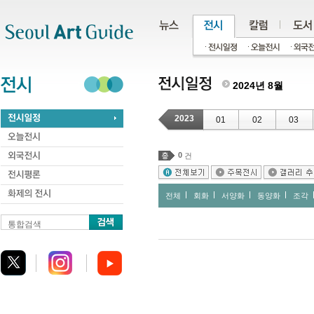
주메뉴
서브메뉴
본문바로가기
하단
2024년 8월
2023
01
02
03
0
건
전체
회화
서양화
동양화
조각
통합검색