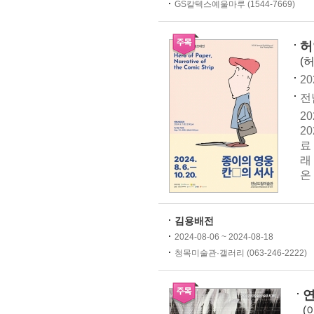
GS칼텍스예울마루 (1544-7669)
허
(
20
전
2
2
료
래
온
김용배전
2024-08-06 ~ 2024-08-18
청목미술관·갤러리 (063-246-2222)
연
(