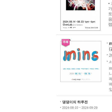
▪
가
토
음
랩
m
(
2
있
댕댕이의 하루전
2024-08-10 ~ 2024-09-29