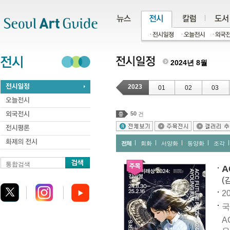
주메뉴
서브메뉴
본문바로가기
하단
2024년 8월
2023
01
02
03
50
건
전체
회화
서양화
동양화
조각
통합검색
A
(
20
국
A