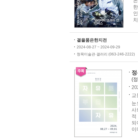
은
한
인
치
결을품은한지전
2024-08-27 ~ 2024-09-29
청목미술관·갤러리 (063-246-2222)
정
(
20
교동
눈
사
적
되
이