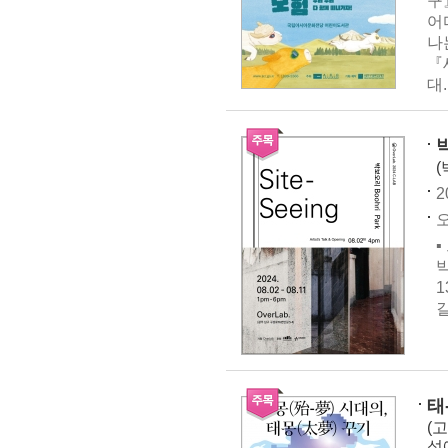
구
어
나
『
대..
박
(
2
오
▪
박
1
길
태
(