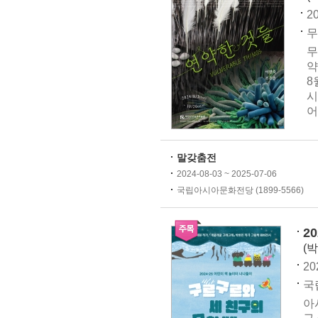
20
무
무
약
8
시
어
말갖춤전
2024-08-03 ~ 2025-07-06
국립아시아문화전당 (1899-5566)
2
(
20
국
아