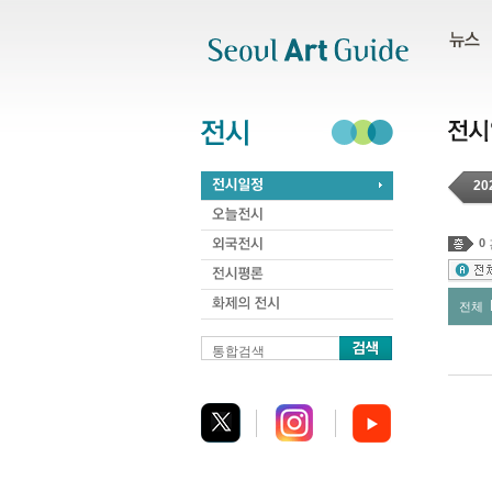
주메뉴
서브메뉴
본문바로가기
하단
20
0
전체
통합검색