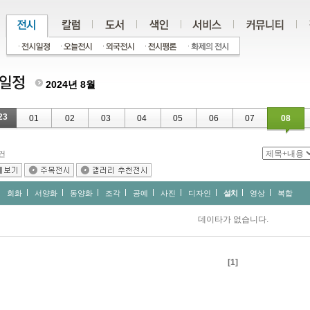
2024년 8월
23
01
02
03
04
05
06
07
08
건
회화
서양화
동양화
조각
공예
사진
디자인
설치
영상
복합
데이타가 없습니다.
[1]