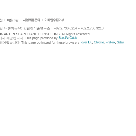
 (홍지동44) 김달진미술연구소 T +82.2.730.6214 F +82.2.730.9218
LJIN ART RESEARCH AND CONSULTING. All Rights reserved
Seoul Art Guide
에서 제공됩니다. This page provided by
.
over IE 8
Chrome
FireFox
Safari
다. This page optimized for these browsers.
,
,
,