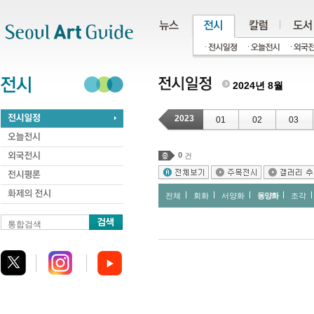
주메뉴
서브메뉴
본문바로가기
하단
2024년 8월
2023
01
02
03
0
건
전체
회화
서양화
동양화
조각
통합검색