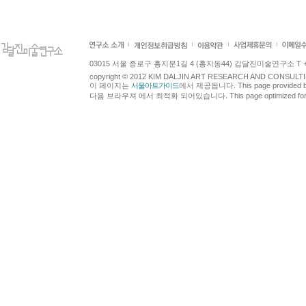
03015 서울 종로구 홍지문1길 4 (홍지동44) 김달진미술연구소 T +82.2.7
copyright © 2012 KIM DALJIN ART RESEARCH AND CONSULTING.
이 페이지는
서울아트가이드
에서 제공됩니다. This page provided 
다음 브라우져 에서 최적화 되어있습니다. This page optimized for t