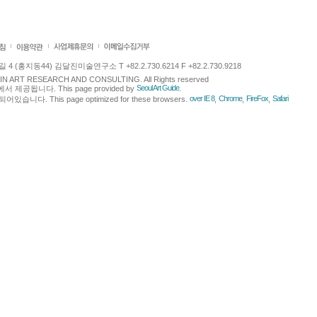
 (홍지동44) 김달진미술연구소 T +82.2.730.6214 F +82.2.730.9218
LJIN ART RESEARCH AND CONSULTING. All Rights reserved
Seoul Art Guide
에서 제공됩니다. This page provided by
.
over IE 8
Chrome
FireFox
Safari
다. This page optimized for these browsers.
,
,
,