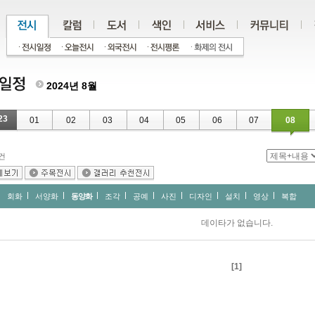
2024년 8월
23
01
02
03
04
05
06
07
08
건
회화
서양화
동양화
조각
공예
사진
디자인
설치
영상
복합
데이타가 없습니다.
[1]