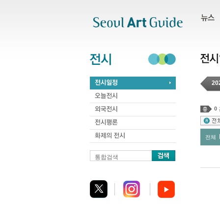
주메뉴
서브메뉴
본문바로가기
하단
20
0
전체
통합검색