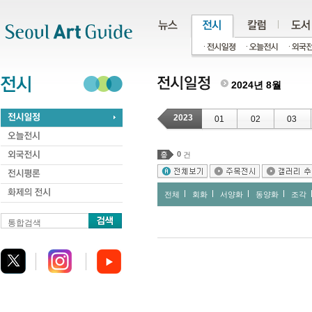
주메뉴
서브메뉴
본문바로가기
하단
2024년 8월
2023
01
02
03
0
건
전체
회화
서양화
동양화
조각
통합검색