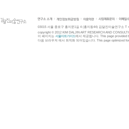
03015 서울 종로구 홍지문1길 4 (홍지동44) 김달진미술연구소 T +82.2.7
copyright © 2012 KIM DALJIN ART RESEARCH AND CONSULTING.
이 페이지는
서울아트가이드
에서 제공됩니다. This page provided 
다음 브라우져 에서 최적화 되어있습니다. This page optimized for t