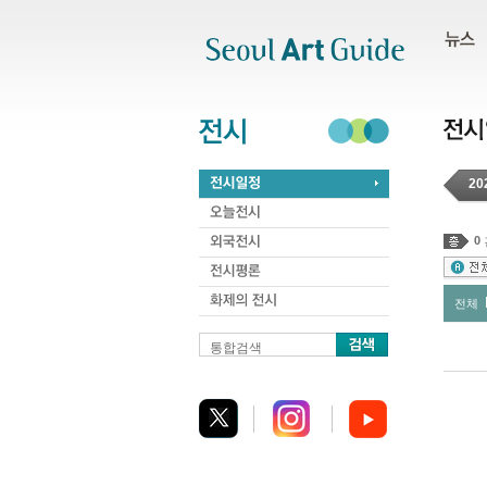
주메뉴
서브메뉴
본문바로가기
하단
20
0
전체
통합검색