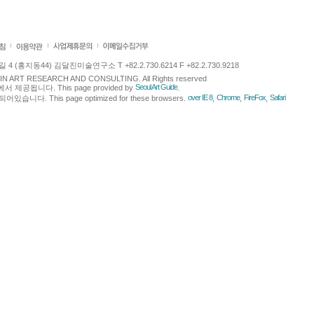
 (홍지동44) 김달진미술연구소 T +82.2.730.6214 F +82.2.730.9218
LJIN ART RESEARCH AND CONSULTING. All Rights reserved
Seoul Art Guide
에서 제공됩니다. This page provided by
.
over IE 8
Chrome
FireFox
Safari
다. This page optimized for these browsers.
,
,
,