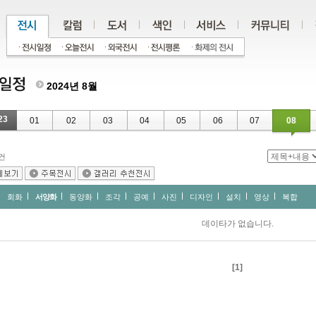
2024년 8월
23
01
02
03
04
05
06
07
08
건
회화
서양화
동양화
조각
공예
사진
디자인
설치
영상
복합
데이타가 없습니다.
[1]