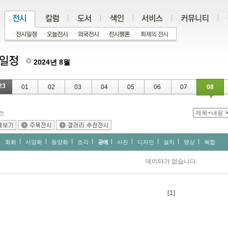
2024년 8월
23
01
02
03
04
05
06
07
08
건
회화
서양화
동양화
조각
공예
사진
디자인
설치
영상
복합
데이타가 없습니다.
[1]