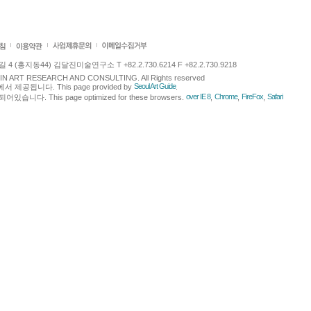
 (홍지동44) 김달진미술연구소 T +82.2.730.6214 F +82.2.730.9218
LJIN ART RESEARCH AND CONSULTING. All Rights reserved
Seoul Art Guide
에서 제공됩니다. This page provided by
.
over IE 8
Chrome
FireFox
Safari
다. This page optimized for these browsers.
,
,
,