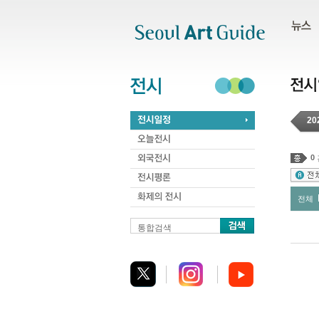
주메뉴
서브메뉴
본문바로가기
하단
20
0
전체
통합검색