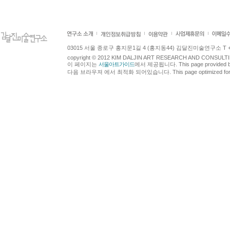
03015 서울 종로구 홍지문1길 4 (홍지동44) 김달진미술연구소 T +82.2.7
copyright © 2012 KIM DALJIN ART RESEARCH AND CONSULTING.
이 페이지는
서울아트가이드
에서 제공됩니다. This page provided 
다음 브라우져 에서 최적화 되어있습니다. This page optimized for t