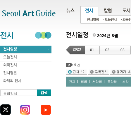
주메뉴
서브메뉴
본문바로가기
하단
2024년 8월
2023
01
02
03
0
건
전체
회화
서양화
동양화
조각
통합검색