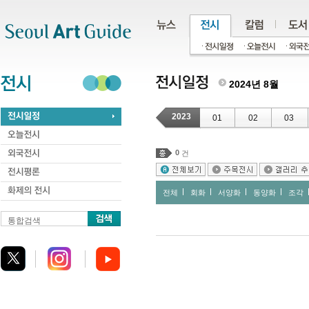
주메뉴
서브메뉴
본문바로가기
하단
2024년 8월
2023
01
02
03
0
건
전체
회화
서양화
동양화
조각
통합검색