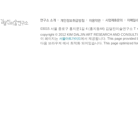
03015 서울 종로구 홍지문1길 4 (홍지동44) 김달진미술연구소 T +82.2.7
copyright © 2012 KIM DALJIN ART RESEARCH AND CONSULTING.
이 페이지는
서울아트가이드
에서 제공됩니다. This page provided 
다음 브라우져 에서 최적화 되어있습니다. This page optimized for t