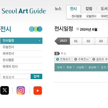
주메뉴
서브메뉴
본문바로가기
하단
2024년 8월
2023
01
02
03
0
건
전체
회화
서양화
동양화
조각
통합검색