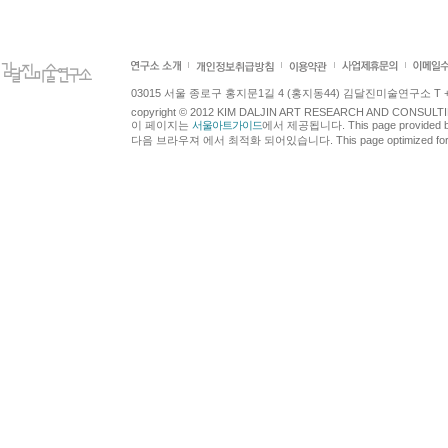
03015 서울 종로구 홍지문1길 4 (홍지동44) 김달진미술연구소 T +82.2.7
copyright © 2012 KIM DALJIN ART RESEARCH AND CONSULTING.
이 페이지는
서울아트가이드
에서 제공됩니다. This page provided 
다음 브라우져 에서 최적화 되어있습니다. This page optimized for t