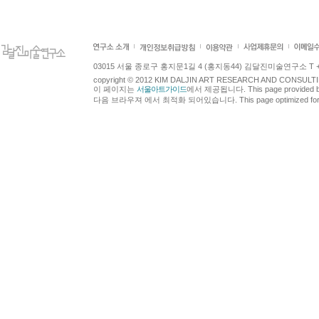
03015 서울 종로구 홍지문1길 4 (홍지동44) 김달진미술연구소 T +82.2.7
copyright © 2012 KIM DALJIN ART RESEARCH AND CONSULTING.
이 페이지는
서울아트가이드
에서 제공됩니다. This page provided 
다음 브라우져 에서 최적화 되어있습니다. This page optimized for t