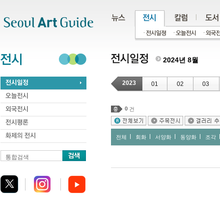
주메뉴
서브메뉴
본문바로가기
하단
2024년 8월
2023
01
02
03
0
건
전체
회화
서양화
동양화
조각
통합검색