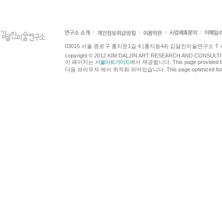
03015 서울 종로구 홍지문1길 4 (홍지동44) 김달진미술연구소 T +82.2.7
copyright © 2012 KIM DALJIN ART RESEARCH AND CONSULTING.
이 페이지는
서울아트가이드
에서 제공됩니다. This page provided 
다음 브라우져 에서 최적화 되어있습니다. This page optimized for t