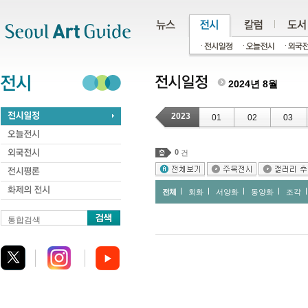
주메뉴
서브메뉴
본문바로가기
하단
2024년 8월
2023
01
02
03
0
건
전체
회화
서양화
동양화
조각
통합검색