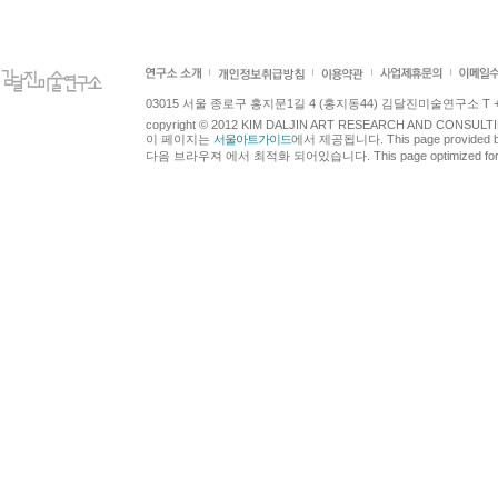
03015 서울 종로구 홍지문1길 4 (홍지동44) 김달진미술연구소 T +82.2.7
copyright © 2012 KIM DALJIN ART RESEARCH AND CONSULTING.
이 페이지는
서울아트가이드
에서 제공됩니다. This page provided 
다음 브라우져 에서 최적화 되어있습니다. This page optimized for t