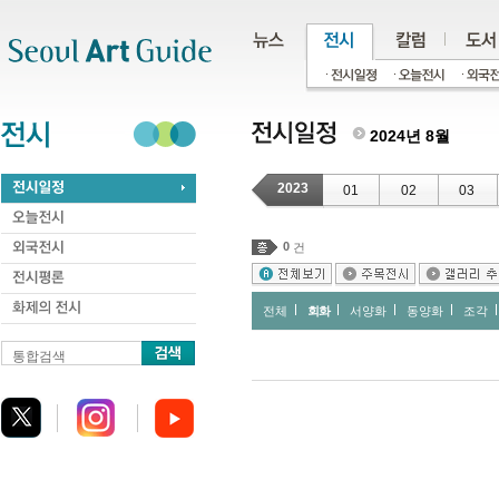
주메뉴
서브메뉴
본문바로가기
하단
2024년 8월
2023
01
02
03
0
건
전체
회화
서양화
동양화
조각
통합검색