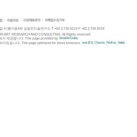
 (홍지동44) 김달진미술연구소 T +82.2.730.6214 F +82.2.730.9218
LJIN ART RESEARCH AND CONSULTING. All Rights reserved
Seoul Art Guide
에서 제공됩니다. This page provided by
.
over IE 8
Chrome
FireFox
Safari
다. This page optimized for these browsers.
,
,
,