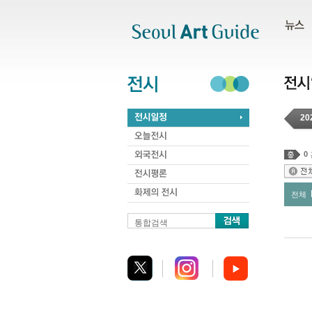
주메뉴
서브메뉴
본문바로가기
하단
20
0
전체
통합검색