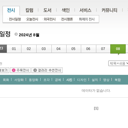
2024년 8월
23
01
02
03
04
05
06
07
08
건
회화
서양화
동양화
조각
공예
사진
디자인
설치
영상
복합
데이타가 없습니다.
[1]