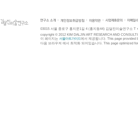
03015 서울 종로구 홍지문1길 4 (홍지동44) 김달진미술연구소 T +82.2.7
copyright © 2012 KIM DALJIN ART RESEARCH AND CONSULTING.
이 페이지는
서울아트가이드
에서 제공됩니다. This page provided 
다음 브라우져 에서 최적화 되어있습니다. This page optimized for t