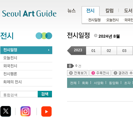
주메뉴
서브메뉴
본문바로가기
하단
2024년 8월
2023
01
02
03
0
건
전체
회화
서양화
동양화
조각
통합검색