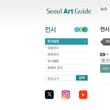
주메뉴
서브메뉴
본문바로가기
하단
20
0
전체
통합검색