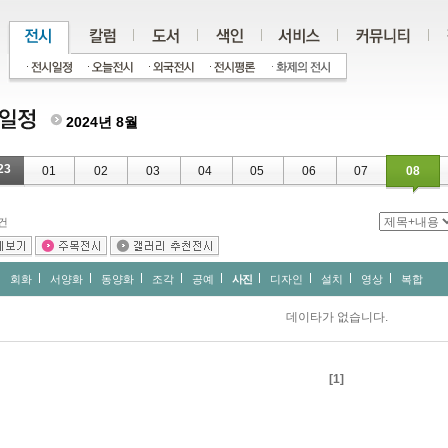
2024년 8월
23
01
02
03
04
05
06
07
08
건
회화
서양화
동양화
조각
공예
사진
디자인
설치
영상
복합
데이타가 없습니다.
[1]