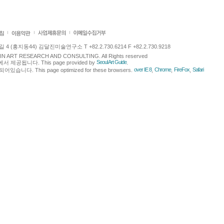
 (홍지동44) 김달진미술연구소 T +82.2.730.6214 F +82.2.730.9218
LJIN ART RESEARCH AND CONSULTING. All Rights reserved
Seoul Art Guide
에서 제공됩니다. This page provided by
.
over IE 8
Chrome
FireFox
Safari
다. This page optimized for these browsers.
,
,
,