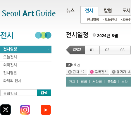
주메뉴
서브메뉴
본문바로가기
하단
2024년 8월
2023
01
02
03
0
건
전체
회화
서양화
동양화
조각
통합검색