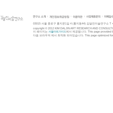
03015 서울 종로구 홍지문1길 4 (홍지동44) 김달진미술연구소 T +82.2.7
copyright © 2012 KIM DALJIN ART RESEARCH AND CONSULTING.
이 페이지는
서울아트가이드
에서 제공됩니다. This page provided 
다음 브라우져 에서 최적화 되어있습니다. This page optimized for t