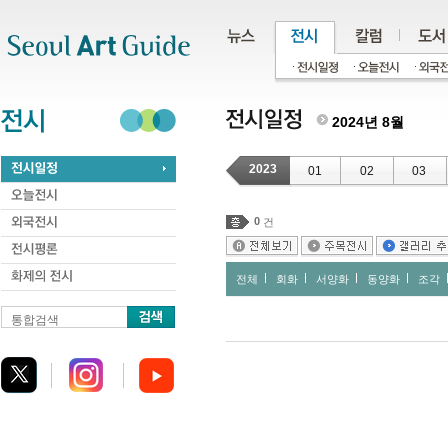
주메뉴
서브메뉴
본문바로가기
하단
2024년 8월
2023
01
02
03
0
건
전체
회화
서양화
동양화
조각
통합검색