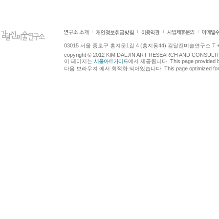
03015 서울 종로구 홍지문1길 4 (홍지동44) 김달진미술연구소 T +82.2.7
copyright © 2012 KIM DALJIN ART RESEARCH AND CONSULTING.
이 페이지는
서울아트가이드
에서 제공됩니다. This page provided 
다음 브라우져 에서 최적화 되어있습니다. This page optimized for t