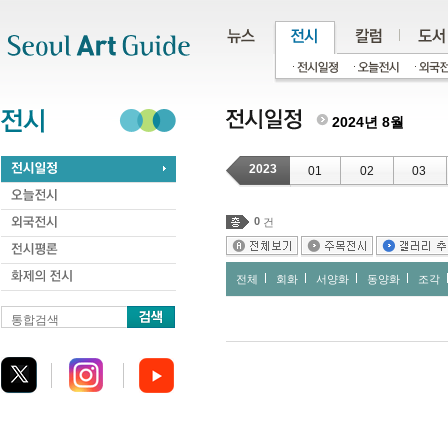
주메뉴
서브메뉴
본문바로가기
하단
2024년 8월
2023
01
02
03
0
건
전체
회화
서양화
동양화
조각
통합검색