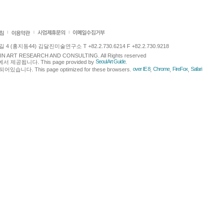
 (홍지동44) 김달진미술연구소 T +82.2.730.6214 F +82.2.730.9218
LJIN ART RESEARCH AND CONSULTING. All Rights reserved
Seoul Art Guide
에서 제공됩니다. This page provided by
.
over IE 8
Chrome
FireFox
Safari
다. This page optimized for these browsers.
,
,
,