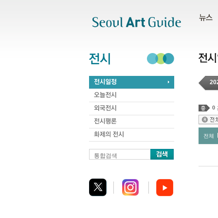
주메뉴
서브메뉴
본문바로가기
하단
20
0
전체
통합검색