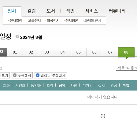
2024년 8월
23
01
02
03
04
05
06
07
08
건
회화
서양화
동양화
조각
공예
사진
디자인
설치
영상
복합
데이타가 없습니다.
[1]